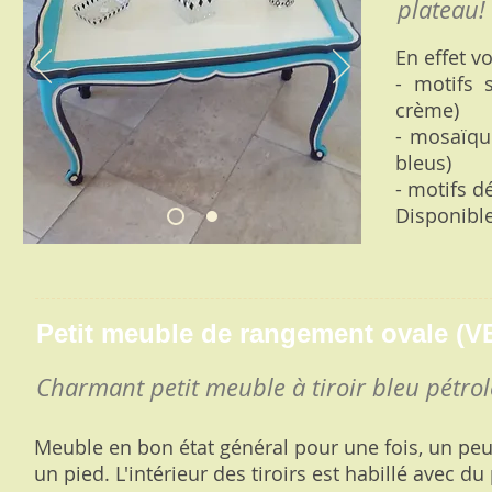
plateau!
En effet v
- motifs 
crème)
- mosaïqu
bleus)
- motifs d
Disponible
Petit meuble de rangement ovale (
Charmant petit meuble à tiroir bleu pétrol
Meuble en bon état général pour une fois, un peu 
un pied. L'intérieur des tiroirs est habillé avec du