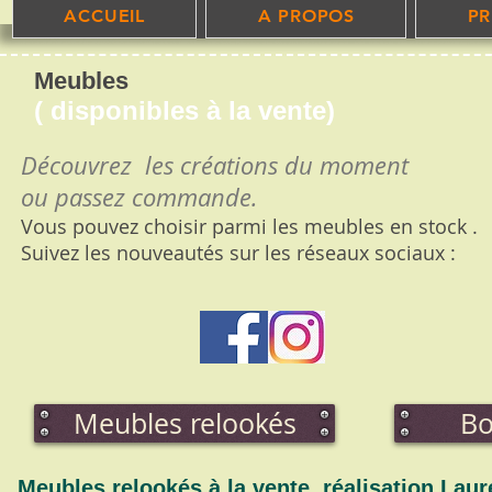
ACCUEIL
A PROPOS
PR
Meubles
( disponibles à la vente)
​Découvrez les créations du moment
ou passez commande.
Vous pouvez choisir parmi les meubles en stock .
Suivez les nouveautés sur les réseaux sociaux :
Meubles relookés
Bo
​Meubles relookés à la vente, réalisation Lau