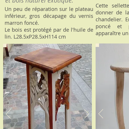
et bois naturel exotique.
Cette sellet
Un peu de réparation sur le plateau
donner de l
inférieur, gros décapage du vernis
chandelier. E
marron foncé.
poncé et p
Le bois est protégé par de l'huile de
apparaître un
lin. L28.5x
P28.5x
H114 cm