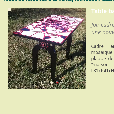
Table b
Joli cadr
une nouve
Cadre en
mosaïque 
plaque de 
"maison".
L81x
P41x
H