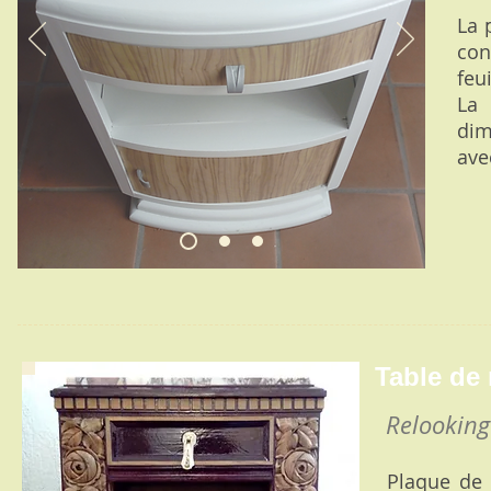
La 
con
feu
La 
dim
ave
Table de
Relookin
Plaque de 