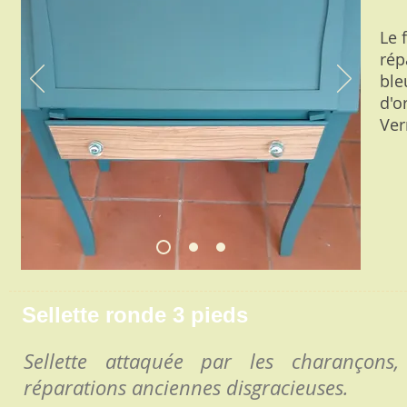
Le 
rép
ble
d'o
Ver
Sellette ronde 3 pieds
Sellette attaquée par les charançons
réparations anciennes disgracieuses.