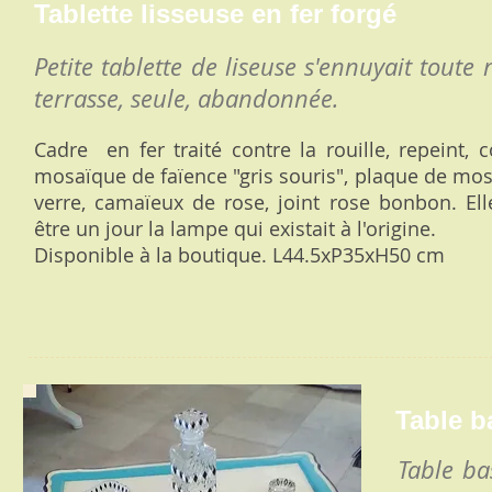
Tablette lisseuse en fer forgé
Petite tablette de liseuse s'ennuyait toute 
terrasse, seule, abandonnée.
Cadre en fer traité contre la rouille, repeint,
mosaïque de faïence "gris souris", plaque de mo
verre, camaïeux de rose, joint rose bonbon. Ell
être un jour la lampe qui existait à l'origine.
Disponible à la boutique.
L44.5x
P35x
H50 cm
Table b
Table ba